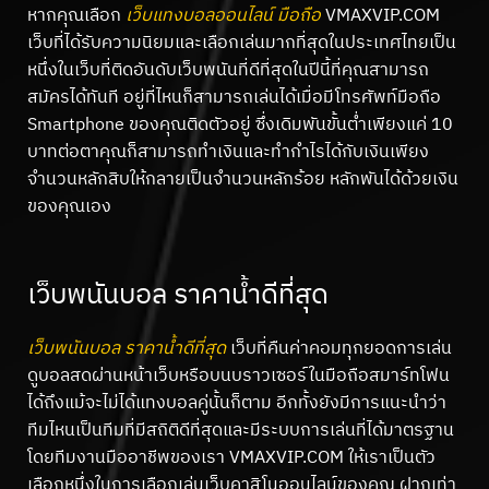
หากคุณเลือก
เว็บแทงบอลออนไลน์ มือถือ
VMAXVIP.COM
เว็บที่ได้รับความนิยมและเลือกเล่นมากที่สุดในประเทศไทยเป็น
หนึ่งในเว็บที่ติดอันดับเว็บพนันที่ดีที่สุดในปีนี้ที่คุณสามารถ
สมัครได้ทันที อยู่ที่ไหนก็สามารถเล่นได้เมื่อมีโทรศัพท์มือถือ
Smartphone ของคุณติดตัวอยู่ ซึ่งเดิมพันขั้นต่ำเพียงแค่ 10
บาทต่อตาคุณก็สามารถทำเงินและทำกำไรได้กับเงินเพียง
จำนวนหลักสิบให้กลายเป็นจำนวนหลักร้อย หลักพันได้ด้วยเงิน
ของคุณเอง
เว็บพนันบอล ราคาน้ำดีที่สุด
เว็บพนันบอล ราคาน้ำดีที่สุด
เว็บที่คืนค่าคอมทุกยอดการเล่น
ดูบอลสดผ่านหน้าเว็บหรือบนบราวเซอร์ในมือถือสมาร์ทโฟน
ได้ถึงแม้จะไม่ได้แทงบอลคู่นั้นก็ตาม อีกทั้งยังมีการแนะนำว่า
ทีมไหนเป็นทีมที่มีสถิติดีที่สุดและมีระบบการเล่นที่ได้มาตรฐาน
โดยทีมงานมืออาชีพของเรา VMAXVIP.COM ให้เราเป็นตัว
เลือกหนึ่งในการเลือกเล่นเว็บคาสิโนออนไลน์ของคุณ ฝากเท่า