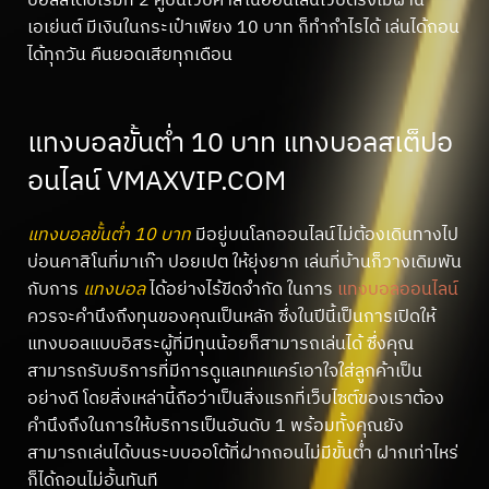
เอเย่นต์ มีเงินในกระเป๋าเพียง 10 บาท ก็ทำกำไรได้ เล่นได้ถอน
ได้ทุกวัน คืนยอดเสียทุกเดือน
แทงบอลขั้นต่ำ 10 บาท แทงบอลสเต็ปอ
อนไลน์ VMAXVIP.COM
แทงบอลขั้นต่ำ 10 บาท
มีอยู่บนโลกออนไลน์ไม่ต้องเดินทางไป
บ่อนคาสิโนที่มาเก๊า ปอยเปต ให้ยุ่งยาก เล่นที่บ้านก็วางเดิมพัน
กับการ
แทงบอล
ได้อย่างไร้ขีดจำกัด ในการ
แทงบอลออนไลน์
ควรจะคำนึงถึงทุนของคุณเป็นหลัก ซึ่งในปีนี้เป็นการเปิดให้
แทงบอลแบบอิสระผู้ที่มีทุนน้อยก็สามารถเล่นได้ ซึ่งคุณ
สามารถรับบริการที่มีการดูแลเทคแคร์เอาใจใส่ลูกค้าเป็น
อย่างดี โดยสิ่งเหล่านี้ถือว่าเป็นสิ่งแรกที่เว็บไซต์ของเราต้อง
คำนึงถึงในการให้บริการเป็นอันดับ 1 พร้อมทั้งคุณยัง
สามารถเล่นได้บนระบบออโต้ที่ฝากถอนไม่มีขั้นต่ำ ฝากเท่าไหร่
ก็ได้ถอนไม่อั้นทันที