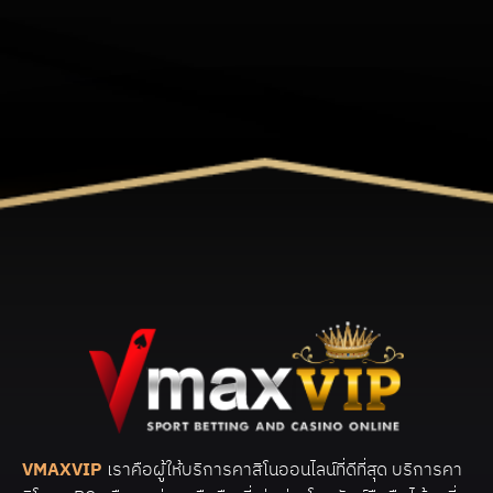
VMAXVIP
เราคือผู้ให้บริการคาสิโนออนไลน์ที่ดีที่สุด บริการคา