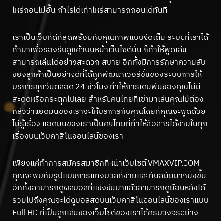
ไหร่ถอนไม่อั้น กำไรได้เท่าไหร่สามารถถอนได้ทันที
เราเป็นเว็บที่ดีที่สุดพร้อมกับคุณภาพแบบจัดเต็ม ระบบที่เราได้
ทำมาเพื่อรองรับลูกค้าบนหน้าเว็บไซต์นั้น ก็ทำให้พูดเล่น
สามารถเล่นได้อย่างสะดวก สบาย อีกทั้งมีการรักษาความลับ
ของลูกค้าเป็นอย่างดีที่ได้ถูกพัฒนาเวอร์ชั่นของระบบการให้
บริการทุกวันตลอด 24 ชั่วโมง ทำให้การเดิมพันของคุณไม่มี
สะดุดหรือกระตุกไปเลย สำหรับคนไทยที่เข้ามาเล่นคุณไม่ต้อง
กลัวว่าแอดมินของเราจะให้บริการกับคุณโดยที่คุณจะพูดด้วย
ไม่รู้เรื่อง แอดมินของเราเป็นคนไทยที่ทำให้สื่อสารได้ง่ายในทุก
เรื่องบนเว็บคาสิโนออนไลน์ของเรา
เพียงแค่ทำการสมัครสมาชิกที่หน้าเว็บไซต์ VMAXVIP.COM
คุณจะพบกับรูปแบบการแทงบอลที่ง่ายและทันสมัยมากยิ่งขึ้น
อีกทั้งสามารถดูผลบอลที่แข่งขันมาแล้วสามารถดูย้อนหลังได้
รวมไปถึงคุณจะได้ดูบอลสดบนเว็บคาสิโนออนไลน์ของเราแบบ
Full HD ที่เป็นลูกเล่นของเว็บไซต์ของเราได้ครบวงจรอย่าง