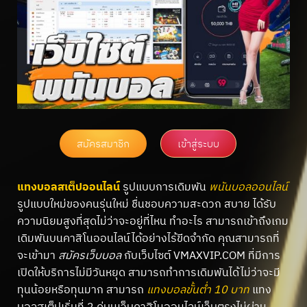
สมัครสมาชิก
เข้าสู่ระบบ
แทงบอลสเต็ปออนไลน์
รูปแบบการเดิมพัน
พนันบอลออนไลน์
รูปแบบใหม่ของคนรุ่นใหม่ ชื่นชอบความสะดวก สบาย ได้รับ
ความนิยมสูงที่สุดไม่ว่าจะอยู่ที่ไหน ทำอะไร สามารถเข้าถึงเกม
เดิมพันบนคาสิโนออนไลน์ได้อย่างไร้ขีดจำกัด คุณสามารถที่
จะเข้ามา
สมัครเว็บบอล
กับเว็บไซต์ VMAXVIP.COM ที่มีการ
เปิดให้บริการไม่มีวันหยุด สามารถทำการเดิมพันได้ไม่ว่าจะมี
ทุนน้อยหรือทุนมาก สามารถ
แทงบอลขั้นต่ำ 10 บาท
แทง
บอลสเต็ปเริ่มที่ 2 คู่บนเว็บคาสิโนออนไลน์เว็บตรงไม่ผ่าน