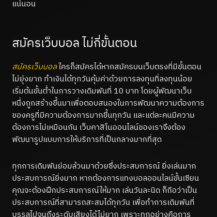
แน่นอน
สมัครเว็บบอล ไม่กี่ขั้นตอน
สมัครเว็บบอล
ใครก็สมัครได้หากสมัครบนเว็บตรงที่มีขั้นตอน
ไม่ยุ่งยาก ทำเงินได้ทุกวันคุ้มค่าด้วยการลงทุนที่ลงทุนน้อย
เริ่มต้นขั้นต่ำในการวางเดิมพันที่ 10 บาท โดยผู้พัฒนาเว็บ
หนึ่งถูกสร้างขึ้นมาเพื่อตอบสนองในการพัฒนาความต้องการ
ของครูที่มีความต้องการมากขึ้นทุกวัน และแต่ละคนมีความ
ต้องการไม่เหมือนกัน เว็บคาสิโนออนไลน์ของเราจึงต้อง
พัฒนารูปแบบการให้บริการที่เป็นกลางมากที่สุด
ทุกการเดิมพันย่อมล้วนมาด้วยซึ่งประสบการณ์ ยิ่งเล่นมาก
ประสบการณ์ยิ่งมาก หากต้องการแทงบอลออนไลน์ขั้นเซียน
คุณจะต้องฝึกประสบการณ์ให้มาก เล่นวันละนิด ก็ถือว่าเป็น
ประสบการณ์ที่สามารถสะสมได้ทุกวัน เพื่อทำการเดิมพันที่
บรรลุไปจนถึงระดับเสียงได้ไม่ยาก เพราะทุกอย่างคือการ