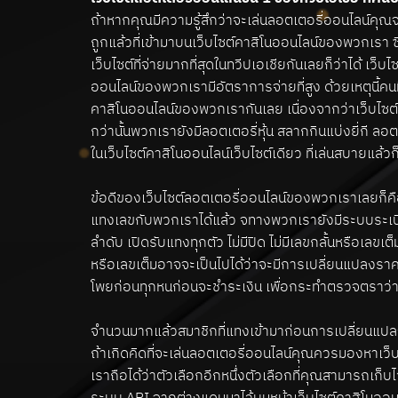
ถ้าหากคุณมีความรู้สึกว่าจะเล่นลอตเตอรี่ออนไลน์คุณจะม
ถูกแล้วที่เข้ามาบนเว็บไซต์คาสิโนออนไลน์ของพวกเรา ซึ
เว็บไซต์ที่จ่ายมากที่สุดในทวีปเอเชียกันเลยก็ว่าได้ เว็บไซ
ออนไลน์ของพวกเรามีอัตราการจ่ายที่สูง ด้วยเหตุนี้ค
คาสิโนออนไลน์ของพวกเรากันเลย เนื่องจากว่าเว็บไ
กว่านั้นพวกเรายังมีลอตเตอรี่หุ้น สลากกินแบ่งยี่กี 
ในเว็บไซต์คาสิโนออนไลน์เว็บไซต์เดียว ที่เล่นสบายแล้วก็ส
ข้อดีของเว็บไซต์ลอตเตอรี่ออนไลน์ของพวกเราเลยก็คือแ
แทงเลขกับพวกเราได้แล้ว จทางพวกเรายังมีระบบระเบียบ
ลำดับ เปิดรับแทงทุกตัว ไม่มีปิด ไม่มีเลขกลั้นหรือเล
หรือเลขเต็มอาจจะเป็นไปได้ว่าจะมีการเปลี่ยนแปลงราค
โพยก่อนทุกหนก่อนจะชำระเงิน เพื่อกระทำตรวจตราว่าโพย
จำนวนมากแล้วสมาชิกที่แทงเข้ามาก่อนการเปลี่ยนแปลงร
ถ้าเกิดคิดที่จะเล่นลอตเตอรี่ออนไลน์คุณควรมองหาเว็บไ
เราถือได้ว่าตัวเลือกอีกหนึ่งตัวเลือกที่คุณสามารถเก
ระบบ API จากต่างแดนมาไว้บนหน้าเว็บไซต์คาสิโนอ