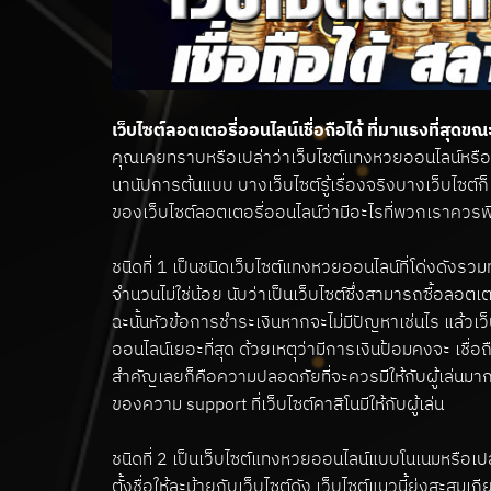
เว็บไซต์ลอตเตอรี่ออนไลน์เชื่อถือได้ ที่มาแรงที่สุดขณะ
คุณเคยทราบหรือเปล่าว่าเว็บไซต์แทงหวยออนไลน์หรือ เว
นานัปการต้นแบบ บางเว็บไซต์รู้เรื่องจริงบางเว็บไซต
ของเว็บไซต์ลอตเตอรี่ออนไลน์ว่ามีอะไรที่พวกเราควรพิ
ชนิดที่ 1 เป็นชนิดเว็บไซต์แทงหวยออนไลน์ที่โด่งดังรวม
จำนวนไม่ใช่น้อย นับว่าเป็นเว็บไซต์ซึ่งสามารถซื้อลอ
ฉะนั้นหัวข้อการชำระเงินหากจะไม่มีปัญหาเช่นไร แล้วเ
ออนไลน์เยอะที่สุด ด้วยเหตุว่ามีการเงินป้อมคงจะ เชื่อถ
สำคัญเลยก็คือความปลอดภัยที่จะควรมีให้กับผู้เล่นมาก
ของความ support ที่เว็บไซต์คาสิโนมีให้กับผู้เล่น
ชนิดที่ 2 เป็นเว็บไซต์แทงหวยออนไลน์แบบโนเนมหรือเปล่าโด
ตั้งชื่อให้ละม้ายกับเว็บไซต์ดัง เว็บไซต์แนวนี้ยุ่งสะส