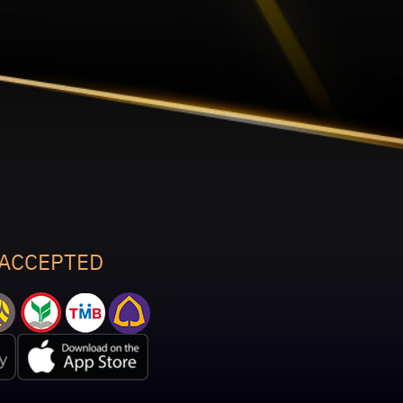
ACCEPTED