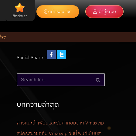
สมัครสมาชิก
เข้าสู่ระบบ
ติดต่อเรา
Social Share :
บทความล่าสุด
การแนะนำเพื่อนและรับค่าคอมจาก Vmaxvip
สมัครสมาชิกกับ Vmaxvip วันนี้ พบกับโบนัส