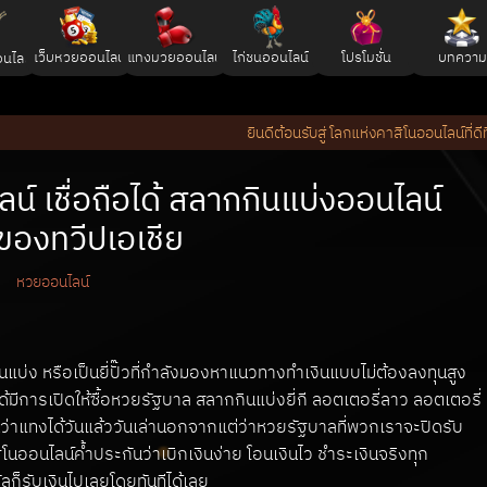
เว็บหวยออนไลน์
แทงมวยออนไลน์
ไก่ชนออนไลน์
โปรโมชั่น
บทความ
นไลน์
ยินดีต้อนรับสู่ โลกแห่งคาสิโนออนไลน์ที่ดีที่สุด
น์ เชื่อถือได้ สลากกินแบ่งออนไลน์
1 ของทวีปเอเชีย
หวยออนไลน์
ินแบ่ง หรือเป็นยี่ปั๊วที่กำลังมองหาแนวทางทำเงินแบบไม่ต้องลงทุนสูง
้มีการเปิดให้ซื้อหวยรัฐบาล สลากกินแบ่งยี่กี ลอตเตอรี่ลาว ลอตเตอรี่
นว่าแทงได้วันแล้ววันเล่านอกจากแต่ว่าหวยรัฐบาลที่พวกเราจะปิดรับ
โนออนไลน์ค้ำประกันว่าเบิกเงินง่าย โอนเงินไว ชำระเงินจริงทุก
ก็รับเงินไปเลยโดยทันทีได้เลย