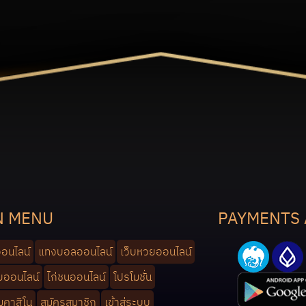
N MENU
PAYMENTS 
ออนไลน์
แทงบอลออนไลน์
เว็บหวยออนไลน์
ออนไลน์
ไก่ชนออนไลน์
โปรโมชั่น
คาสิโน
สมัครสมาชิก
เข้าสู่ระบบ