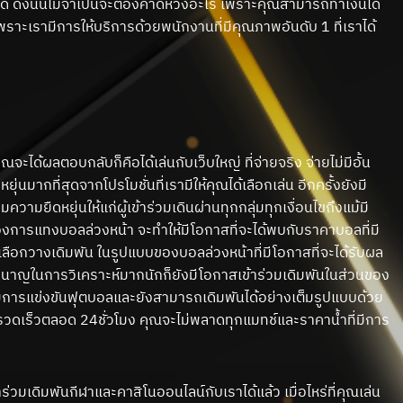
งดี ดังนั้นไม่จำเป็นจะต้องคาดหวังอะไร เพราะคุณสามารถทำเงินได้
รามีการให้บริการด้วยพนักงานที่มีคุณภาพอันดับ 1 ที่เราได้
จะได้ผลตอบกลับก็คือได้เล่นกับเว็บใหญ่ ที่จ่ายจริง จ่ายไม่มีอั้น
นมากที่สุดจากโปรโมชั่นที่เรามีให้คุณได้เลือกเล่น อีกครั้งยังมี
วามยืดหยุ่นให้แก่ผู้เข้าร่วมเดินผ่านทุกกลุ่มทุกเงื่อนไขถึงแม้มี
งการแทงบอลล่วงหน้า จะทำให้มีโอกาสที่จะได้พบกับราคาบอลที่มี
ลือกวางเดิมพัน ในรูปแบบของบอลล่วงหน้าที่มีโอกาสที่จะได้รับผล
ามชำนาญในการวิเคราะห์มากนักก็ยังมีโอกาสเข้าร่วมเดิมพันในส่วนของ
การแข่งขันฟุตบอลและยังสามารถเดิมพันได้อย่างเต็มรูปแบบด้วย
รวดเร็วตลอด 24ชั่วโมง คุณจะไม่พลาดทุกแมทช์และราคาน้ำที่มีการ
้าร่วมเดิมพันกีฬาและคาสิโนออนไลน์กับเราได้แล้ว เมื่อไหร่ที่คุณเล่น