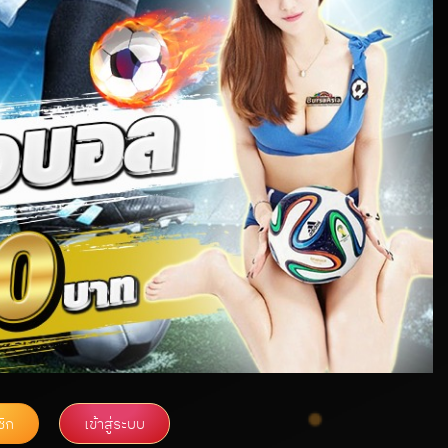
ิก
เข้าสู่ระบบ