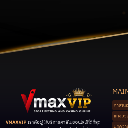
MAI
คาสิโน
แทงมวย
VMAXVIP
เราคือผู้ให้บริการคาสิโนออนไลน์ที่ดีที่สุด
บทความ