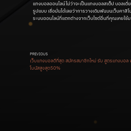
แทงบอลออนไลน์ไม่ว่าจะเป็นแทงบอลสเต็ป บอลเดี่ย
รูปแบบ เชื่อมั่นได้เลยว่าการวางเดิมพันบนเว็บคาส
ระบบออนไลน์ที่แตกต่างจากเว็บไซต์อื่นที่คุณเคยใช
PREVIOUS
เว็บแทงบอลดีที่สุด สมัครสมาชิกใหม่ รับ สูตรแทงบอล
โบนัสสูงสุด50%