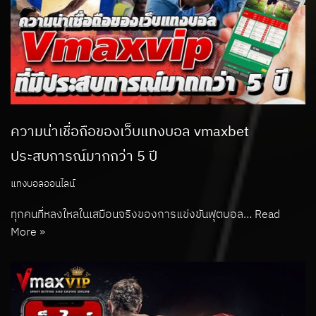
ความน่าเชื่อถือของเว็บแทงบอล vmaxbet
ประสบการณ์มากกว่า 5 ปี
แทงบอลออนไลน์
ทุกคนที่หลงใหลในเสมือนจริงของการแข่งขันฟุตบอล…
Read
More »