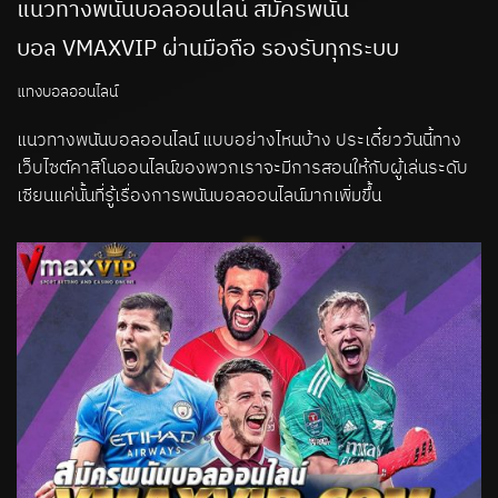
แนวทางพนันบอลออนไลน์ สมัครพนัน
บอล VMAXVIP ผ่านมือถือ รองรับทุกระบบ
แทงบอลออนไลน์
แนวทางพนันบอลออนไลน์ แบบอย่างไหนบ้าง ประเดี๋ยววันนี้ทาง
เว็บไซต์คาสิโนออนไลน์ของพวกเราจะมีการสอนให้กับผู้เล่นระดับ
เซียนแค่นั้นที่รู้เรื่องการพนันบอลออนไลน์มากเพิ่มขึ้น