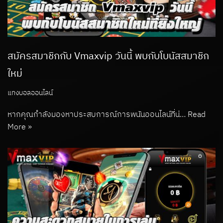
สมัครสมาชิกกับ Vmaxvip วันนี้ พบกับโบนัสสมาชิก
ใหม่
แทงบอลออนไลน์
หากคุณกำลังมองหาประสบการณ์การพนันออนไลน์ที่น่…
Read
More »