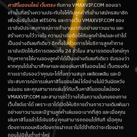
คาสิโนออนไลน์ เว็บตรง
กับทาง VMAXVIP.COM ของเรา
เท่านั้นที่สร้างความประทับใจให้กับลูกค้าที่เข้ามาสมัครสมาชิก
เพื่อลุ้นรับโบนัส ฟรี50% และทางเว็บ VMAXVIP.COM ของ
เรายังมีประสบการณ์การทำงานมากันอย่างยาวนนาน และ
สร้างความไว้วางใจ ความน่าเชื่อถือให้กับลูกค้าใหม่และเก่าได้
เป็นอย่างดีเลยทีเดียว อีกทั้งในด้วยการให้บริการลูกค้าทาง
เรายังเปิดให้บริการตลอดทั้ง 24 ชั่วโมง สามารถตอบโจทย์ทุก
ปัญหาการใช้งานของลูกค้าได้เป็นอย่างดีเลยทีเดียว รับรองว่า
หากคุณได้เข้ามาศึกษาและลองเล่นคาสิโนออนไลน์ เว็บตรงกับ
ทางเรารับรองว่าคุณจะได้ทั้งความสนุก เพลิดเพลิน และมี
ประสบการณ์การเล่นคาสิโนออนไลน์ได้อย่างไม่มีวันผิดหวัง
แน่นอน และคุณสามารถเล่นได้กับเว็บคาสิโนออนไลน์ของ
VMAXVIP.COM และสามารถไว้วางใจในความมั่นคงของทาง
เว็บไซต์เราได้ เพราะเราได้เปิดให้บริการด้านการวางเดิมพันมา
อย่างยาวนานและมีฐานลูกค้าเล่นเยอะมากที่สุด และเมื่อคุณ
เล่นคาสิโนแล้วได้เงินจริง คุณสามารถถอนได้ทันที เมื่อคุณ
ต้องการถอนหรือต้องการฝากเราไม่ได้จำกัดว่าจะต้องฝาก
ถอนไม่มีขั้นต่ำเท่าไหร่