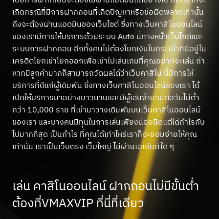
เกิดกรณีที่มีการฝากถอนที่เกิดปัญหาหรือข้อผิดพลาดเท่านั้น
ถึงจะต้องผ่านแอดมินของเว็บไซต์ ซึ่งทางเว็บคาสิโนออนไลน์
ของเรามีการให้บริการด้วยระบบ Auto นี้ทางหน้าเว็บไซต์และ
ระบบการฝากถอน อีกทั้งคนไม่ต้องโยกเงินในกระเป๋าที่มีอยู่ใน
เครดิตโยกเข้าโยกออกเพื่อเข้าไปเล่นเกมที่คุณอยากจะเล่น ถ้า
หากมีลูกค้ามากก็สามารถวัดผลได้ว่าเว็บคาสิโน นี้มีการให้
บริการที่ดีแก่ผู้เดิมพัน ซึ่งทางเว็บคาสิโนออนไลน์ของเรา ได้
เปิดให้บริการมาอย่างยาวนานและมีผู้เล่นจำนวนต่อวันไม่ต่ำ
กว่า 10,000 ราย ที่เข้ามาวางเดิมพันบนเว็บคาสิโนออนไลน์
ของเรา และบางคนมีทุนในการเล่นเพียงน้อยนิดแต่ได้กำไรกับ
ไปมากที่สุด เป็นกำไร ที่คุณได้เท่าไหร่เราก็จะยอมจ่ายให้คุณ
เท่านั้น เราเป็นเว็บตรง เว็บใหญ่ ไม่ผ่านเอเย่นต์ใด ๆ
เล่น คาสิโนออนไลน์ ฝากถอนไม่มีขั้นต่ำ
ต้องที่VMAXVIP ที่นี่ที่เดียว