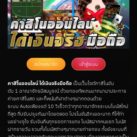
สมัครสมาชิก
เข้าสู่ระบบ
คาสิโนออนไลน์ ได้เงินจริงมือถือ
เป็น
เว็บไซต์
คาสิโน
อับ
ดับ
1
อาณาจักร
มี
สมบูรณ์
ด้วย
กองทัพ
เกม
มาก
นานาประการ
ค่าย
คาสิโน
สด
และก็
พนัน
กีฬา
ต่างๆ
ฝาก
ถอน
ด้วย
ระบบ
Auto
เพียงแต่
10 วิ
เร็ว
กว่า
ทุก
อาณาจักร
ระบบ
โบนัส
ใหม่
ที่สุด
ที่
ปรับปรุง
กัน
มา
โดยตลอด
โปรโมชั่น
อีกเยอะมาก
ที่
ให้ท่า
น
อย่าง
จุใจ
รับเงิน
คืน
ทุก
ยอด
การ
แทง
โบนัส
ฝาก
หนแรก
โบนัส
ฝาก
รายวัน
รวมทั้ง
โบนัส
ต่างๆ
มากมายก่ายกอง
ทั้งยัง
ระบบ
ที่
สร้าง
ความปลอดภัย
ตามมาตรฐาน
สากล
เนื่องจาก
พวกเรา
เป็น