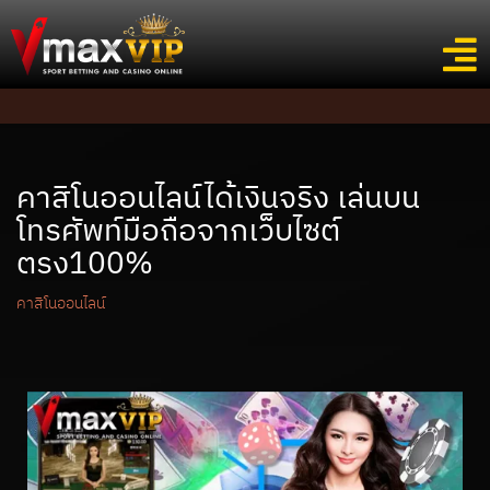
Skip
to
content
คาสิโนออนไลน์ได้เงินจริง เล่นบน
โทรศัพท์มือถือจากเว็บไซต์
ตรง100%
คาสิโนออนไลน์