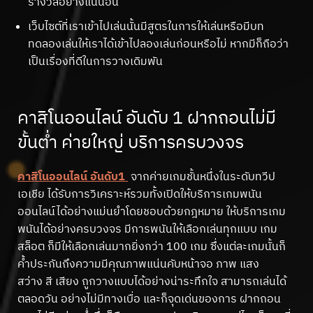
รางวัลอย่างแน่นอน
เว็บไซต์ที่เราเข้าไปเล่นนั้นมีสูตรในการให้เล่นหรือมีบท
ทดลองเล่นให้เราได้เข้าไปลองเล่นก่อนหรือไม่ หากมีก็ถือว่า
เป็นเรื่องที่ดีในการวางเดิมพัน
คาสิโนออนไลน์ อันดับ 1 ฝากถอนไม่มี
ขั้นต่ำ ค่ายใหญ่ บริการครบวงจร
คาสิโนออนไลน์ อันดับ1
จาก
ค่าย
เกม
ชั้นหนึ่ง
ใน
ระดับ
ทวีป
เอเชีย
ได้รับ
การ
วิเคราะห์
รวมทั้ง
เปิด
ให้บริการ
เกม
พนัน
ออนไลน์
ได้
อย่างแม่นยำ
โดยชอบด้วยกฎหมาย
ให้บริการ
เกม
พนัน
ได้
อย่าง
ครบวงจร
มีการ
พนัน
ให้
เลือก
เล่น
ทุก
แบบ
เกม
ส
ล็อต
ก็
มี
ให้
เลือก
เล่น
มากยิ่งกว่า
100
เกม
ซึ่ง
แต่ละ
เกม
นั้น
ก็
ค้ำประกัน
ถึง
ความ
มีคุณภาพ
แน่น
คับ
หน้าจอ
ภาพ
แสง
สว่าง
สี
เสียง
ถูก
วางแบบ
ได้
อย่าง
น่าระทึกใจ
สามารถ
เล่น
ได้
ตลอดวัน
อย่าง
ไม่มีทาง
เบื่อ
และก็
จุดเด่น
ของ
การ
ฝาก
ถอน