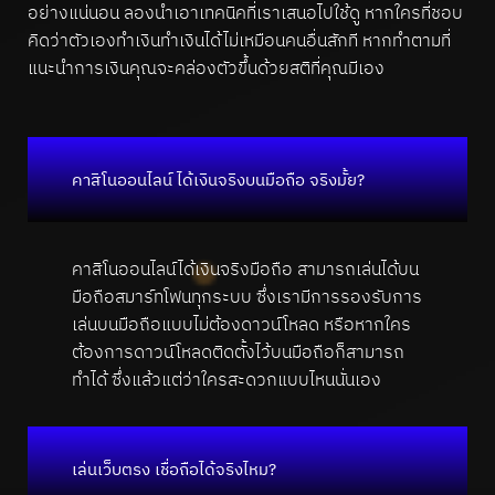
อย่างแน่นอน ลองนำเอาเทคนิคที่เราเสนอไปใช้ดู หากใครที่ชอบ
คิดว่าตัวเองทำเงินทำเงินได้ไม่เหมือนคนอื่นสักที หากทำตามที่
แนะนำการเงินคุณจะคล่องตัวขึ้นด้วยสติที่คุณมีเอง
คาสิโนออนไลน์ ได้เงินจริงบนมือถือ จริงมั้ย?
คาสิโนออนไลน์ได้เงินจริงมือถือ สามารถเล่นได้บน
มือถือสมาร์ทโฟนทุกระบบ ซึ่งเรามีการรองรับการ
เล่นบนมือถือแบบไม่ต้องดาวน์โหลด หรือหากใคร
ต้องการดาวน์โหลดติดตั้งไว้บนมือถือก็สามารถ
ทำได้ ซึ่งแล้วแต่ว่าใครสะดวกแบบไหนนั่นเอง
เล่นเว็บตรง เชื่อถือได้จริงไหม?