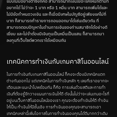
แบบ
ไม่มี
อย่างต่ำ
ซึ่งก็คือ
สามารถ
ฝากเงิน
เยอะแค่ไหน
ก็ตามที่
อยากได้
ไม่ว่า
จะ
1
บาท
หรือ
1
หมื่น
บาท
สามารถ
เพิ่ม
ได้
และ
ไม่
มี
ข้อกำหนด
วงเงิน
และก็
เมื่อ
มี
เศษ
ใน
บัญชี
อยู่
เพียงแค่
ไม่
กี่
บาท
ก็
สามารถ
ทำ
รายการ
ถอน
ออกมา
ได้
เช่นเดียวกัน
ที่
สามารถ
ตอบ
ปัญหา
ใน
ด้านการเงิน
ของ
ท่าน
สมาชิก
ได้
อย่างดี
เยี่ยม
และไม่
จำต้อง
มีเงิน
ทุน
เป็น
หมื่น
เป็น
แสน
ก็
สามารถ
มา
ลงทุน
ที่
เว็บไซต์
พวกเรา
ได้
เหมือนกัน
เทคนิคการทำเงินกับเกมคาสิโนออนไลน์
ในการทำเงินกับเกมคาสิโนออนไลน์ ก็คงจะต้องมีเทคนิคแตก
ต่างกันออกไป แต่เทคนิคในการทำเงินหลัก ๆ เลยที่เราอยากจะ
เตือนและแนะนำไปพร้อมกัน ก็คือ การเล่นด้วยสติและการทำ
เงินที่ต้องรู้จักวางแผนการเงินให้ดี ดังนั้นไม่ว่าจะเล่นเกมอะไรที่
อยู่บนเว็บคาสิโนออนไลน์ของเรา คุณจะต้องทำเงินให้ดี ทำเงิน
ให้เป็น ทำเงินให้มีชั้นเชิง การทำเงินของคุณจะสามารถเอา
เทคนิคเหล่านี้เพิ่มโอกาสในการทำเงินของคุณได้ดีมากกว่าเดิม