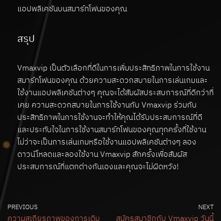
แอปพลิเคชันบนสมาร์ทโฟนของคุณ
สรุป
Vmaxvip เป็นตัวเลือกที่ดีในการเพิ่มประสิทธิภาพในการใช้งาน
สมาร์ทโฟนของคุณ ด้วยความสะดวกสบายในการเล่นเกมและ
ใช้งานแอปพลิเคชันต่างๆ คุณจะได้สัมผัสประสบการณ์ที่ดีกว่าที่
เคย ความสะดวกสบายในการใช้งานกับ Vmaxvip ร่วมกับ
ประสิทธิภาพในการใช้งานจะทำให้คุณได้รับประสบการณ์ที่ดี
และประทับใจในการใช้งานสมาร์ทโฟนของคุณทุกครั้งที่ใช้งาน
ไม่ว่าจะเป็นการเล่นเกมหรือใช้งานแอปพลิเคชันต่างๆ ลอง
ดาวน์โหลดและลองใช้งาน Vmaxvip สักครั้งเพื่อสัมผัส
ประสบการณ์ที่แตกต่างกันเองและคุณจะไม่ผิดหวัง!
PREVIOUS
NEXT
ความสเถียรภาพของการเดิม
สมัครสมาชิกกับ Vmaxvip วันนี้