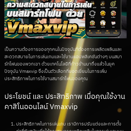
เป็นความต้องการของทุกคนในปัจจุบันที่ต้องการเพลิดเพลินและ
สะดวกสบายในการเล่นเกมและใช้งานแอปพลิเคชันต่างๆ บนสมา
ร์ทโฟนของพวกเขา ด้วยเทคโนโลยีที่ก้าวข้ามมาถึงแล้วในยุค
ปัจจุบัน Vmaxvip จึงเป็นตัวเลือกที่ยอดเยี่ยมในการเพิ่ม
ประสิทธิภาพในการใช้งานสมาร์ทโฟนของคุณ
ประโยชน์ และ ประสิทธิภาพ เมื่อคุณใช้งาน
คาสิโนออนไลน์ Vmaxvip
ประสิทธิภาพในการเล่นเกม เรามีการปรับแต่งและการตั้ง