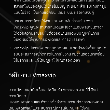
ค่าที่ทันสมัยเพื่อให้คุณสามารถเพลิดเพลินในการเล่นเกมบน
สมาร์ทโฟนของคุณได้โดยไม่มีปัญหา เหมาะสำหรับเกมทุกรูป
แบบไม่ว่าจะเป็นเกมแอคชั่น, เกมระบบ, หรือเกมจับคู่
ประสบการณ์การใช้งานแอปพลิเคชันที่ราบรื่น ด้วย
Vmaxvip คุณจะสามารถเปิดและใช้งานแอปพลิเคชันต่างๆ
ได้ด้วยความราบรื่น ไม่ต้องรอนานหรือพบปัญหาในการ
โหลดหรือใช้งานการอัพเดทและการดูแลรักษา
Vmaxvip มีการอัพเดทที่ถูกออกแบบมาอย่างดีเพื่อให้คุณได้
รับประสบการณ์ที่ดีที่สุดในการใช้งาน ทีมงานของเราพร้อม
ให้บริการและแก้ไขปัญหาให้คุณตลอดเวลา
วิธีใช้งาน Vmaxvip
ดาวน์โหลดและติดตั้งแอปพลิเคชัน Vmaxvip จากที่นี่ ลิงค์
ดาวน์โหลด
เปิดแอปพลิเคชันและทำการตั้งค่าตามความต้องการของคุณ
เริ่มเพลิดเพลินในประสบการณ์การเล่นเกมและใช้งาน