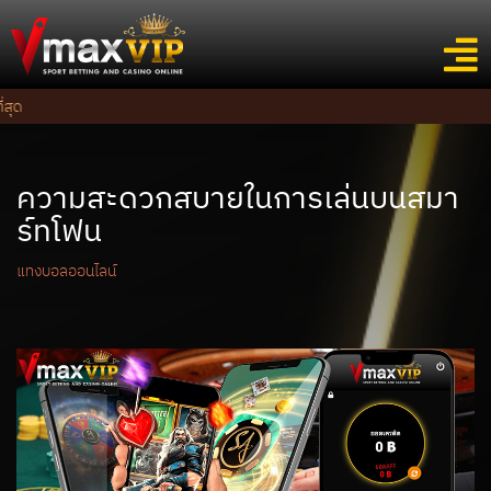
Skip
to
ด
content
ความสะดวกสบายในการเล่นบนสมา
ร์ทโฟน
แทงบอลออนไลน์